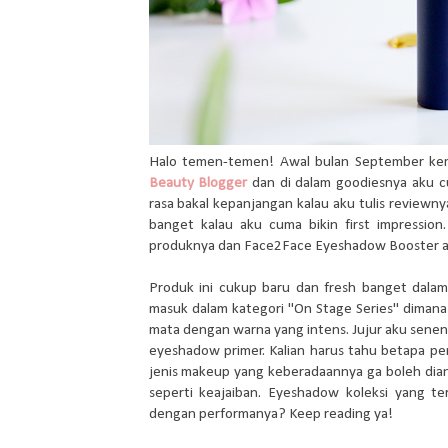
Halo temen-temen! Awal bulan September ke
Beauty Blogger
dan di dalam goodiesnya aku 
rasa bakal kepanjangan kalau aku tulis review
banget kalau aku cuma bikin first impressi
produknya dan Face2Face Eyeshadow Booster adal
Produk ini cukup baru dan fresh banget dala
masuk dalam kategori "On Stage Series" dima
mata dengan warna yang intens. Jujur aku sene
eyeshadow primer. Kalian harus tahu betapa pe
jenis makeup yang keberadaannya ga boleh dia
seperti keajaiban. Eyeshadow koleksi yang t
dengan performanya? Keep reading ya!