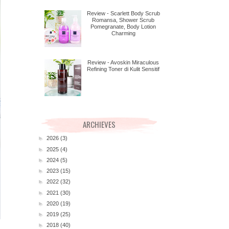
Review - Scarlett Body Scrub
Romansa, Shower Scrub
Pomegranate, Body Lotion
Charming
Review - Avoskin Miraculous
Refining Toner di Kulit Sensitif
ARCHIEVES
►
2026
(3)
►
2025
(4)
►
2024
(5)
►
2023
(15)
►
2022
(32)
►
2021
(30)
►
2020
(19)
►
2019
(25)
►
2018
(40)