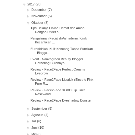
▼
2017
(70)
►
Desember
(7)
►
November
(5)
▼
Oktober
(8)
Tips Belanja Online Hemat dan Aman
Dengan Priceza ...
Pengalaman Facial di Aishaderm, Klinik
Kecantikan ...
Euroskinlab, Kulit Kencang Tanpa Suntikan
- Blogge...
Event - Naavagreen Beauty Blogger
Gathering Surabaya
Review - Face2Face Perfect Creamy
Eyebrow
Review - Face2Face Lipstick (Electric Pink,
Pure R...
Review - Face2Face XOXO Lip Liner
Rosewood
Review - Face2Face Eyeshadow Booster
►
September
(5)
►
Agustus
(4)
►
Juli
(6)
►
Juni
(10)
►
Mei
(6)