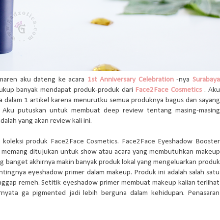
maren aku dateng ke acara
1st Anniversary Celebration
-nya
Surabaya
cukup banyak mendapat produk-produk dari
Face2Face Cosmetics
. Aku
nya dalam 1 artikel karena menurutku semua produknya bagus dan sayang
on. Aku putuskan untuk membuat deep review tentang masing-masing
ah yang akan review kali ini.
m koleksi produk Face2Face Cosmetics. Face2Face Eyeshadow Booster
na memang ditujukan untuk show atau acara yang membutuhkan makeup
ng banget akhirnya makin banyak produk lokal yang mengeluarkan produk
ntingnya eyeshadow primer dalam makeup. Produk ini adalah salah satu
nggap remeh. Setitik eyeshadow primer membuat makeup kalian terlihat
ernyata ga pigmented jadi lebih berguna dalam kehidupan. Penasaran