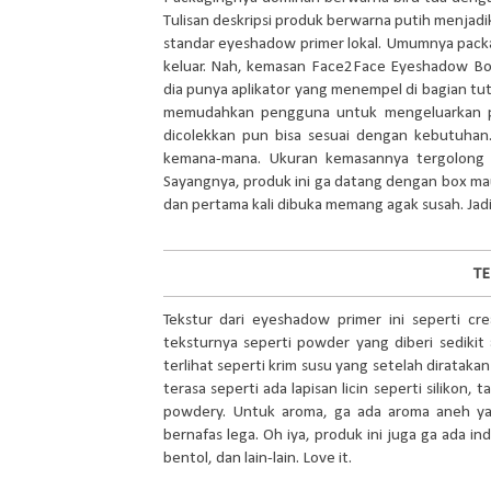
Tulisan deskripsi produk berwarna putih menjadi
standar eyeshadow primer lokal. Umumnya packa
keluar. Nah, kemasan Face2Face Eyeshadow Boo
dia punya aplikator yang menempel di bagian tutu
memudahkan pengguna untuk mengeluarkan pro
dicolekkan pun bisa sesuai dengan kebutuhan
kemana-mana. Ukuran kemasannya tergolong keci
Sayangnya, produk ini ga datang dengan box ma
dan pertama kali dibuka memang agak susah. Jad
T
Tekstur dari eyeshadow primer ini seperti crea
teksturnya seperti powder yang diberi sedikit 
terlihat seperti krim susu yang setelah dirataka
terasa seperti ada lapisan licin seperti silikon,
powdery. Untuk aroma, ga ada aroma aneh yan
bernafas lega. Oh iya, produk ini juga ga ada indi
bentol, dan lain-lain. Love it.