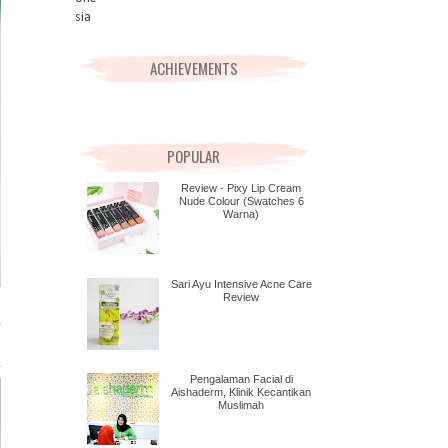
ACHIEVEMENTS
POPULAR
Review - Pixy Lip Cream
Nude Colour (Swatches 6
Warna)
Sari Ayu Intensive Acne Care
Review
Pengalaman Facial di
Aishaderm, Klinik Kecantikan
Muslimah