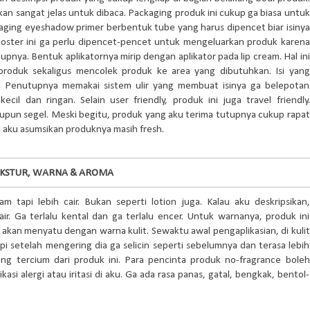
kan sangat jelas untuk dibaca. Packaging produk ini cukup ga biasa untuk
ging eyeshadow primer berbentuk tube yang harus dipencet biar isinya
ster ini ga perlu dipencet-pencet untuk mengeluarkan produk karena
pnya. Bentuk aplikatornya mirip dengan aplikator pada lip cream. Hal ini
duk sekaligus mencolek produk ke area yang dibutuhkan. Isi yang
. Penutupnya memakai sistem ulir yang membuat isinya ga belepotan
l dan ringan. Selain user friendly, produk ini juga travel friendly.
upun segel. Meski begitu, produk yang aku terima tutupnya cukup rapat
i aku asumsikan produknya masih fresh.
EKSTUR, WARNA & AROMA
m tapi lebih cair. Bukan seperti lotion juga. Kalau aku deskripsikan,
air. Ga terlalu kental dan ga terlalu encer. Untuk warnanya, produk ini
n akan menyatu dengan warna kulit. Sewaktu awal pengaplikasian, di kulit
 tapi setelah mengering dia ga selicin seperti sebelumnya dan terasa lebih
g tercium dari produk ini. Para pencinta produk no-fragrance boleh
kasi alergi atau iritasi di aku. Ga ada rasa panas, gatal, bengkak, bentol-