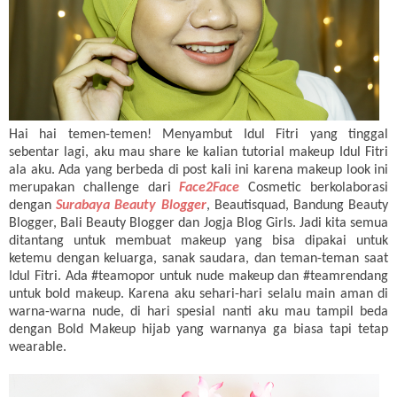
Hai hai temen-temen! Menyambut Idul Fitri yang tinggal
sebentar lagi, aku mau share
ke
kalian tutorial makeup Idul Fitri
ala
aku
. Ada yang berbeda
di
post
kali
ini
karena
makeup look
ini
merupakan
challenge dari
Face2Face
Cosmetic berkolaborasi
dengan
Surabaya Beauty Blogger
, Beautisquad, Bandung Beauty
Blogger, Bali Beauty Blogger
dan
Jogja Blog Girls. Jadi kita semua
ditantang untuk membuat makeup yang bisa dipakai untuk
ketemu dengan keluarga, sanak saudara, dan teman-teman saat
Idul Fitri. Ada #teamopor
untuk
nude makeup
dan
#teamrendang
untuk
bold makeup. Karena
aku
sehari-hari
selalu
main
aman
di
warna-warna
nude,
di
hari
spesial
nanti
aku
mau
tampil
beda
dengan
Bold Makeup hijab yang
warnanya
ga
biasa
tapi
tetap
wearable.