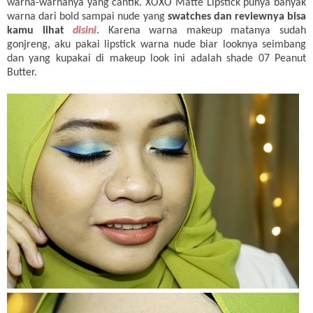
warna-warnanya yang cantik. XOXO Matte Lipstick
punya
banyak
warna
dari
bold
sampai
nude yang
swatches
dan
reviewnya
bisa
kamu lihat
disini
.
Karena
warna
makeup
matanya
sudah
gonjreng
,
aku
pakai
lipstick
warna
nude
biar
looknya
seimbang
dan
yang
kupakai
di
makeup look
ini
adalah
shade 07 Peanut
Butter.