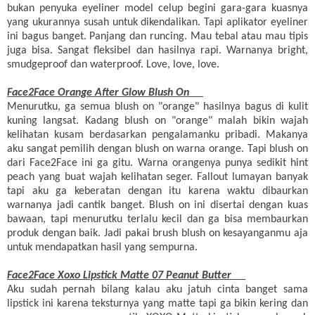
bukan penyuka eyeliner model celup begini gara-gara kuasnya
yang ukurannya susah untuk dikendalikan.
Tapi
aplikator
eyeliner
ini
bagus banget.
Panjang
dan
runcing
. Mau tebal atau mau tipis
juga bisa. Sangat fleksibel dan hasilnya rapi.
Warnanya
bright,
smudgeproof
dan
waterproof. Love, love, love.
Face2Face Orange After Glow Blush On
Menurutku, ga semua blush on "orange" hasilnya bagus di kulit
kuning langsat. Kadang blush on "orange" malah bikin wajah
kelihatan kusam berdasarkan pengalamanku pribadi.
Makanya
aku
sangat
pemilih
dengan
blush on
warna
orange.
Tapi
blush on
dari
Face2Face
ini
ga
gitu
. Warna orangenya punya sedikit hint
peach yang buat wajah kelihatan seger. Fallout lumayan banyak
tapi aku ga keberatan dengan itu karena waktu dibaurkan
warnanya jadi cantik banget. Blush on ini disertai dengan kuas
bawaan, tapi menurutku terlalu kecil dan ga bisa membaurkan
produk dengan baik.
Jadi
pakai
brush blush
on
kesayanganmu
aja
untuk mendapatkan hasil yang sempurna.
Face2Face Xoxo Lipstick Matte 07 Peanut Butter
Aku sudah pernah bilang kalau aku jatuh cinta banget sama
lipstick ini karena teksturnya yang matte tapi ga bikin kering dan