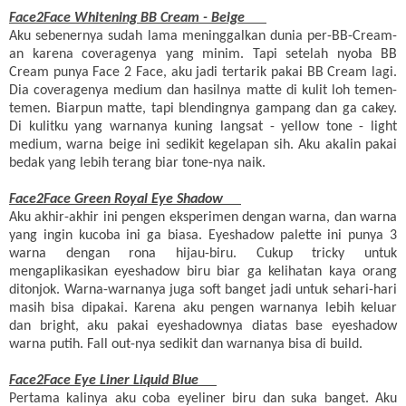
Face2Face Whitening BB Cream - Beige
Aku
sebenernya
sudah lama meninggalkan dunia per-BB-Cream-
an
karena
coveragenya
yang minim.
Tapi
setelah
nyoba
BB
Cream
punya
Face 2 Face,
aku
jadi tertarik
pakai
BB Cream
lagi
.
Dia coveragenya medium dan hasilnya matte di kulit loh temen-
temen. Biarpun matte, tapi blendingnya gampang dan ga cakey.
Di
kulitku
yang warnanya kuning langsat - yellow tone -
light
medium
,
warna
beige
ini
sedikit
kegelapan
sih
. Aku akalin pakai
bedak yang lebih terang biar tone-nya naik.
Face2Face
Green Royal
Eye Shadow
Aku akhir-akhir ini pengen eksperimen dengan warna, dan warna
yang ingin kucoba ini ga biasa. Eyeshadow palette
ini
punya
3
warna
dengan
rona
hijau-biru. Cukup tricky untuk
mengaplikasikan eyeshadow biru biar ga kelihatan kaya orang
ditonjok. Warna-warnanya juga soft banget jadi untuk sehari-hari
masih bisa dipakai. Karena aku pengen warnanya lebih keluar
dan bright, aku pakai eyeshadownya diatas base eyeshadow
warna putih. Fall out-
nya
sedikit
dan
warnanya
bisa
di
build.
Face2Face Eye
Liner Liquid
Blue
Pertama kalinya aku coba eyeliner biru dan suka banget. Aku