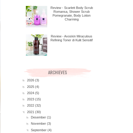
Review - Scarlett Body Scrub
Romansa, Shower Scrub
Pomegranate, Body Lotion
Charming
Review - Avoskin Miraculous
Refining Toner di Kulit Sensitif
ARCHIEVES
►
2026
(3)
►
2025
(4)
►
2024
(5)
►
2023
(15)
►
2022
(32)
▼
2021
(30)
►
Desember
(1)
►
November
(3)
▼
September
(4)