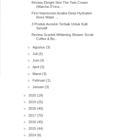
Review Ebright Skin The Twin Cream
(Matcha O’cica ...
First Impression Azalea Deep Hydration
Rose Water ...
3 Produk Avoskin Terbaik Untuk Kulit
Sensitif
Review Scarlett Whitening Shower Scrub
Coffee & Bo...
►
Agustus
(3)
►
Juli
(5)
►
Juni
(4)
►
April
(3)
►
Maret
(3)
►
Februari
(1)
►
Januari
(3)
►
2020
(19)
►
2019
(25)
►
2018
(40)
►
2017
(70)
►
2016
(45)
►
2015
(44)
►
2014
(6)