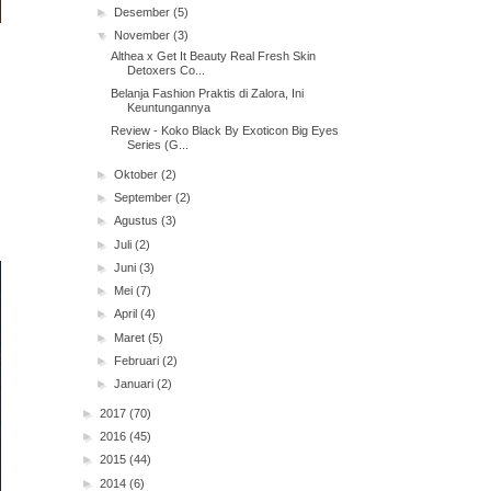
►
Desember
(5)
▼
November
(3)
Althea x Get It Beauty Real Fresh Skin
Detoxers Co...
Belanja Fashion Praktis di Zalora, Ini
Keuntungannya
Review - Koko Black By Exoticon Big Eyes
Series (G...
►
Oktober
(2)
►
September
(2)
►
Agustus
(3)
►
Juli
(2)
►
Juni
(3)
►
Mei
(7)
►
April
(4)
►
Maret
(5)
►
Februari
(2)
►
Januari
(2)
►
2017
(70)
►
2016
(45)
►
2015
(44)
►
2014
(6)