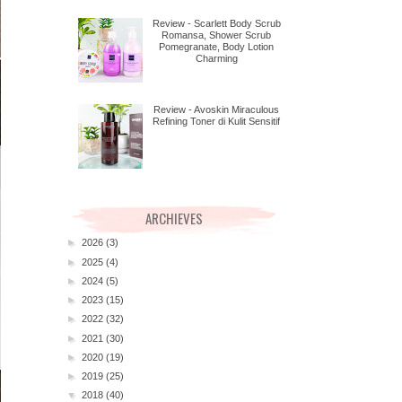
Review - Scarlett Body Scrub
Romansa, Shower Scrub
Pomegranate, Body Lotion
Charming
Review - Avoskin Miraculous
Refining Toner di Kulit Sensitif
ARCHIEVES
►
2026
(3)
►
2025
(4)
►
2024
(5)
►
2023
(15)
►
2022
(32)
►
2021
(30)
►
2020
(19)
►
2019
(25)
▼
2018
(40)