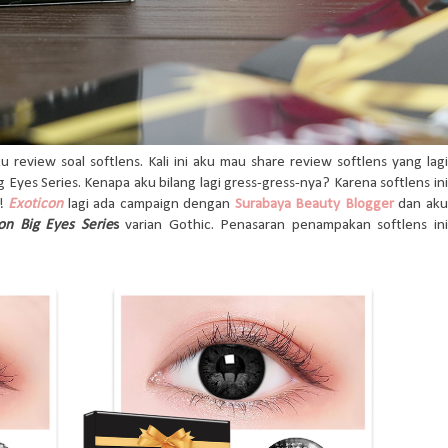
 review soal softlens. Kali ini aku mau share review softlens yang lagi
 Eyes Series. Kenapa aku bilang lagi gress-gress-nya? Karena softlens ini
s!
Exoticon
lagi ada campaign dengan
Surabaya Beauty Blogger
dan aku
on Big Eyes Serie
s
varian Gothic. Penasaran penampakan softlens ini