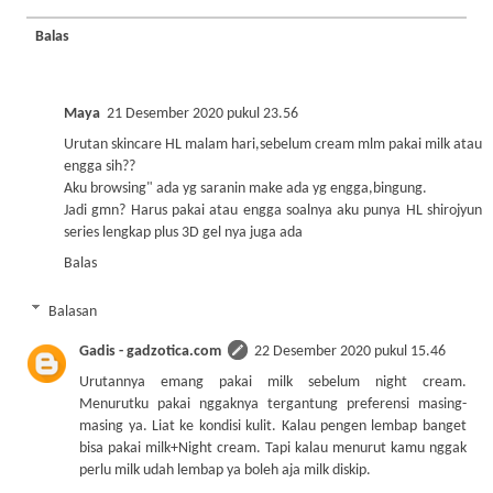
Balas
Maya
21 Desember 2020 pukul 23.56
Urutan skincare HL malam hari,sebelum cream mlm pakai milk atau
engga sih??
Aku browsing" ada yg saranin make ada yg engga,bingung.
Jadi gmn? Harus pakai atau engga soalnya aku punya HL shirojyun
series lengkap plus 3D gel nya juga ada
Balas
Balasan
Gadis - gadzotica.com
22 Desember 2020 pukul 15.46
Urutannya emang pakai milk sebelum night cream.
Menurutku pakai nggaknya tergantung preferensi masing-
masing ya. Liat ke kondisi kulit. Kalau pengen lembap banget
bisa pakai milk+Night cream. Tapi kalau menurut kamu nggak
perlu milk udah lembap ya boleh aja milk diskip.