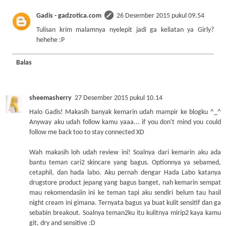
Gadis - gadzotica.com
26 Desember 2015 pukul 09.54
Tulisan krim malamnya nyelepit jadi ga keliatan ya Girly?
hehehe :P
Balas
sheemasherry
27 Desember 2015 pukul 10.14
Halo Gadis! Makasih banyak kemarin udah mampir ke blogku ^_^
Anyway aku udah follow kamu yaaa... if you don't mind you could
follow me back too to stay connected XD
Wah makasih loh udah review ini! Soalnya dari kemarin aku ada
bantu teman cari2 skincare yang bagus. Optionnya ya sebamed,
cetaphil, dan hada labo. Aku pernah dengar Hada Labo katanya
drugstore product jepang yang bagus banget, nah kemarin sempat
mau rekomendasiin ini ke teman tapi aku sendiri belum tau hasil
night cream ini gimana. Ternyata bagus ya buat kulit sensitif dan ga
sebabin breakout. Soalnya teman2ku itu kulitnya mirip2 kaya kamu
git, dry and sensitive :D