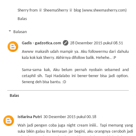
Sherry from ♕ SheemaSherry ♕ blog (www.sheemasherry.com)
Balas
Balasan
Gadis - gadzotica.com
28 Desember 2015 pukul 08.51
Awww makasih udah mampir ya. Aku followermu dari dahulu
kala kok kak Sherry. Akhirnya difollow balik. Hehehe.. :P
Sama-sama kak, Aku belum pernah nyobain sebamed and
cetaphil sih. Tapi Hadalabo ini bener-bener bisa jadi option.
Seneng deh bisa bantu. :D
Balas
Istiarina Putri
30 Desember 2015 pukul 00.18
Wah jadi pengen coba juga night cream iniiii.. Tapi memang yang
suka bikin galau itu kemasan jar begini, aku orangnya ceroboh jadi