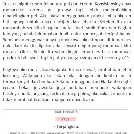
Tekstur night cream ini antara gel dan cream. Konsistensinya pas
menurutku karena ga greasy tapi lebih melembabkan
dibandingkan gel. Aku biasa menggunakan produk ini seukuran
biji jagung untuk seluruh wajah dan leherku. Setelah itu aku
menambah sedikit di bagian mata, jidat, smile lines dan bagian
lain yang butuh kelembaban lebih untuk mencegah keriput halus.
Sebelum menggunakannya, produknya aku simpan di lemari es
dulu. Jadi waktu dipakai ada sensasi dingin yang membuat kita
merasa rileks. Selain itu suhu dingin lemari es bisa membuat
produk lebih awet. Tapi ingat ya, jangan simpan di freezernya ^^
Paginya aku merasakan wajahku terasa kenyal, lembut dan lebih
kencang. Walaupun aku sudah bilas dengan air, kulitku masih
terasa kenyal dan lembab. Selama menggunakan Hadalabo night
cream bekas jerawatku juga perlahan memudar walaupun
hasilnya tidak langsung terlihat. Yang paling aku suka, produk ini
tidak membuat breakout maupun iritasi di aku.
- Terjangkau.
(Harganya Rp 45.100 di Toserba Palapa Surabaya. Harga bervariasi tergantung tempatnya. Kadang di