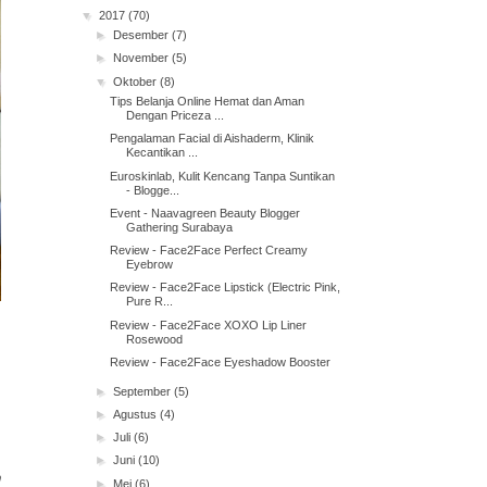
▼
2017
(70)
►
Desember
(7)
►
November
(5)
▼
Oktober
(8)
Tips Belanja Online Hemat dan Aman
Dengan Priceza ...
Pengalaman Facial di Aishaderm, Klinik
Kecantikan ...
Euroskinlab, Kulit Kencang Tanpa Suntikan
- Blogge...
Event - Naavagreen Beauty Blogger
Gathering Surabaya
Review - Face2Face Perfect Creamy
Eyebrow
Review - Face2Face Lipstick (Electric Pink,
Pure R...
Review - Face2Face XOXO Lip Liner
Rosewood
Review - Face2Face Eyeshadow Booster
►
September
(5)
►
Agustus
(4)
►
Juli
(6)
►
Juni
(10)
►
Mei
(6)