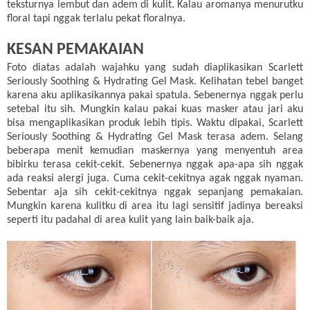
teksturnya lembut dan adem di kulit. Kalau aromanya menurutku
floral tapi nggak terlalu pekat floralnya.
KESAN PEMAKAIAN
Foto diatas adalah wajahku yang sudah diaplikasikan Scarlett
Seriously Soothing & Hydrating Gel Mask. Kelihatan tebel banget
karena aku aplikasikannya pakai spatula. Sebenernya nggak perlu
setebal itu sih. Mungkin kalau pakai kuas masker atau jari aku
bisa mengaplikasikan produk lebih tipis. Waktu dipakai, Scarlett
Seriously Soothing & Hydrating Gel Mask terasa adem. Selang
beberapa menit kemudian maskernya yang menyentuh area
bibirku terasa cekit-cekit. Sebenernya nggak apa-apa sih nggak
ada reaksi alergi juga. Cuma cekit-cekitnya agak nggak nyaman.
Sebentar aja sih cekit-cekitnya nggak sepanjang pemakaian.
Mungkin karena kulitku di area itu lagi sensitif jadinya bereaksi
seperti itu padahal di area kulit yang lain baik-baik aja.