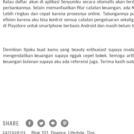
Kalau daftar akun di aplikasi Senyumku secara otomatis akan terd
perbankannya. Selain memanfaatkan fitur catatan keuangan, ada f
Lebih ringkas dan cepat karena prosesnya online. Tabungannya pu
efisien karena aku bisa kontrol semua catatan pengeluaran sekali
di Playstore untuk smartphone berbasis Android dan masih belum te
Demikian tipsku buat kamu yang beauty enthusiast supaya muda
mengendalikan keuangan supaya nggak cepet bokek. Semoga artik
keuangan bulanan supaya aku ada referensi juga. Terima kasih sud
Blog 101
,
Finance
,
Lifestyle
,
Tips