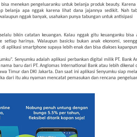
an bisa menekan pengeluaranku untuk belanja produk beauty. Karen
lap belanja apa nggak karena lihat dana jajannya sedikit. Nah t
walaupun nggak banyak, usahakan punya tabungan untuk antisipasi
lalu bikin catatan keuangan. Kalau nggak gitu keuanganku bisa
te setiap harinya. Walaupun basicku bukan anak ekonomi, seen
t di aplikasi smartphone supaya lebih enak dan bisa diakses kapanpu
ku”. Senyumku adalah aplikasi perbankan digital milik PT. Bank Am
ma baru dari PT. Anglomas International Bank atau lebih dikenal d
awa Timur dan DKI Jakarta. Dan saat ini aplikasi Senyumku siap mela
Maka dari itu aku nyaman mencatat pemasukan dan rencana pengeluar