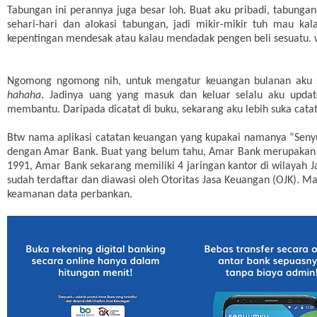
Tabungan ini perannya juga besar loh. Buat aku pribadi, tabung
sehari-hari dan alokasi tabungan, jadi mikir-mikir tuh mau ka
kepentingan mendesak atau kalau mendadak pengen beli sesuatu. 
Ngomong ngomong nih, untuk mengatur keuangan bulanan aku se
hahaha
. Jadinya uang yang masuk dan keluar selalu aku upda
membantu. Daripada dicatat di buku, sekarang aku lebih suka cata
Btw nama aplikasi catatan keuangan yang kupakai namanya “Senyum
dengan Amar Bank. Buat yang belum tahu, Amar Bank merupakan na
1991, Amar Bank sekarang memiliki 4 jaringan kantor di wilayah J
sudah terdaftar dan diawasi oleh Otoritas Jasa Keuangan (OJK). 
keamanan data perbankan.