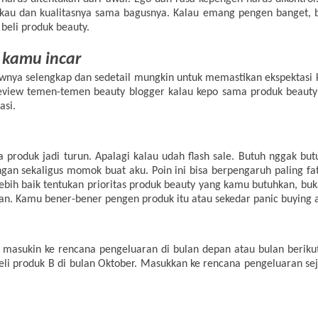
gkau dan kualitasnya sama bagusnya. Kalau emang pengen banget, 
beli produk beauty.
 kamu incar
ewnya selengkap dan sedetail mungkin untuk memastikan ekspektasi 
review temen-temen beauty blogger kalau kepo sama produk beauty
asi.
rga produk jadi turun. Apalagi kalau udah flash sale. Butuh nggak bu
ungan sekaligus momok buat aku. Poin ini bisa berpengaruh paling f
. Lebih baik tentukan prioritas produk beauty yang kamu butuhkan, 
pan. Kamu bener-bener pengen produk itu atau sekedar panic buying a
 masukin ke rencana pengeluaran di bulan depan atau bulan berikut
beli produk B di bulan Oktober. Masukkan ke rencana pengeluaran seja