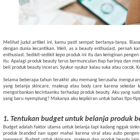
Melihat judul artikel ini, kamu pasti sempat bertanya-tanya. Bia
dengan dunia kecantikan. Well, as a beauty enthusiast, pernah 
enthusiast. Sedikit-sedikit kepo produk ini itu dan keinginan peng
itu. Apalagi produk beauty terus bermunculan tiap harinya dan men
beli produk beauty inceran. Syukur-syukur kalau suka atau cocok. K
Selama beberapa tahun terakhir aku memang berusaha mengurangi 
yang belanja skincare, makeup atau body care karena sekedar 
mengorbankan kecintaanku terhadap produk beauty. Aku yang suda
yang baru nyemplung? Makanya aku kepikiran untuk bahas tips-tips
1. Tentukan budget untuk belanja produk b
Budget adalah faktor utama untuk belanja tapi kadang nggak sink
produk branded nan super mahal karena viral atau auto pengen c
menyesal. Budget untuk skincare, makeup dan produk beauty lain h