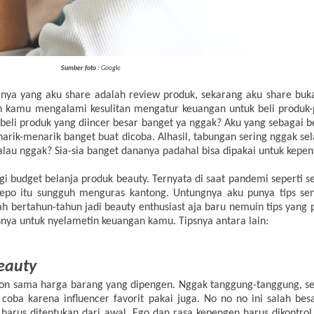
Sumber foto :
Google
sanya yang aku share adalah review produk, sekarang aku share buka
kan kamu mengalami kesulitan mengatur keuangan untuk beli produ
en beli produk yang diincer besar banget ya nggak? Aku yang sebagai b
arik-menarik banget buat dicoba. Alhasil, tabungan sering nggak se
alau nggak? Sia-sia banget dananya padahal bisa dipakai untuk kepent
budget belanja produk beauty. Ternyata di saat pandemi seperti se
kepo itu sungguh menguras kantong. Untungnya aku punya tips se
h bertahun-tahun jadi beauty enthusiast aja baru nemuin tips yang
nya untuk nyelametin keuangan kamu. Tipsnya antara lain:
eauty
ron sama harga barang yang dipengen. Nggak tanggung-tanggung, ser
oba karena influencer favorit pakai juga. No no no ini salah besa
arus ditentukan dari awal. Ego dan rasa kepengen harus dikontrol. 