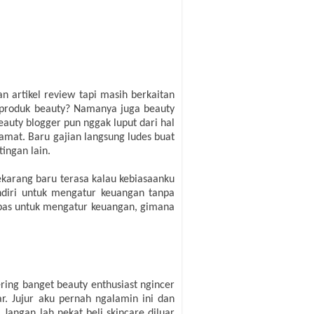
n artikel review tapi masih berkaitan
k-produk beauty? Namanya juga beauty
eauty blogger pun nggak luput dari hal
lamat. Baru gajian langsung ludes buat
ingan lain.
karang baru terasa kalau kebiasaanku
ndiri untuk mengatur keuangan tanpa
 pas untuk mengatur keuangan, gimana
ing banget beauty enthusiast ngincer
r. Jujur aku pernah ngalamin ini dan
Jangan lah nekat beli skincare diluar