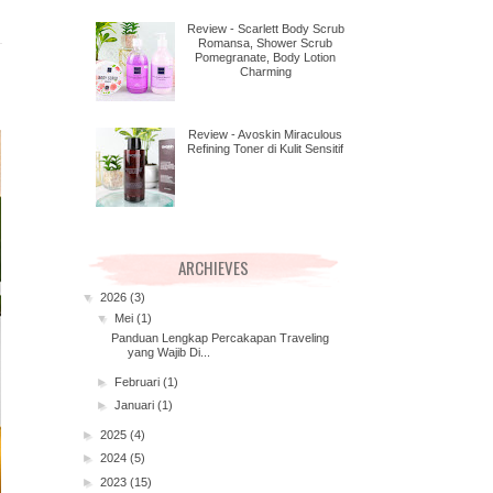
Review - Scarlett Body Scrub
Romansa, Shower Scrub
Pomegranate, Body Lotion
Charming
Review - Avoskin Miraculous
Refining Toner di Kulit Sensitif
ARCHIEVES
▼
2026
(3)
▼
Mei
(1)
Panduan Lengkap Percakapan Traveling
yang Wajib Di...
►
Februari
(1)
►
Januari
(1)
►
2025
(4)
►
2024
(5)
►
2023
(15)