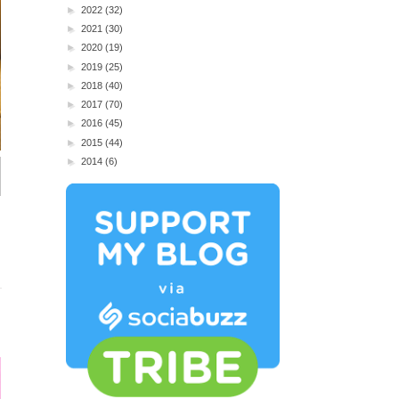
►
2022
(32)
►
2021
(30)
►
2020
(19)
►
2019
(25)
►
2018
(40)
►
2017
(70)
►
2016
(45)
►
2015
(44)
►
2014
(6)