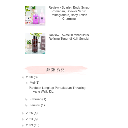
Review - Scarlett Body Scrub
Romansa, Shower Scrub
Pomegranate, Body Lotion
Charming
Review - Avoskin Miraculous
Refining Toner di Kulit Sensitif
ARCHIEVES
▼
2026
(3)
▼
Mei
(1)
Panduan Lengkap Percakapan Traveling
yang Wajib Di...
►
Februari
(1)
►
Januari
(1)
►
2025
(4)
►
2024
(5)
►
2023
(15)