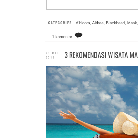
A'bloom
,
Althea
,
Blackhead
,
Mask
1 komentar:
3 REKOMENDASI WISATA MA
20 MEI
2019