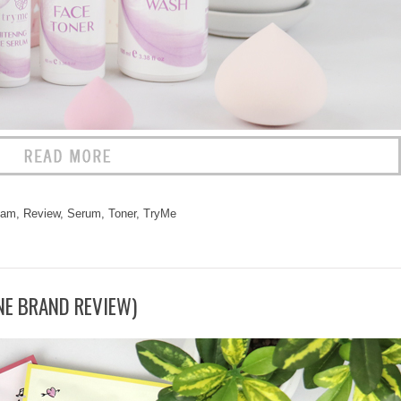
eam
,
Review
,
Serum
,
Toner
,
TryMe
NE BRAND REVIEW)