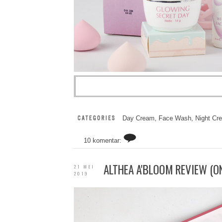
Day Cream
,
Face Wash
,
Night Cr
10 komentar:
ALTHEA A'BLOOM REVIEW (O
21 MEI
2019